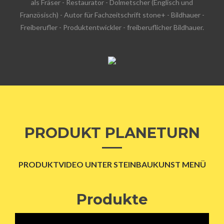
als Fräser - Restaurator - Dolmetscher (Englisch und
Französisch) - Autor für Fachzeitschrift stone+ - Bildhauer -
Freiberufler - Produktentwickler - freiberuflicher Bildhauer.
PRODUKT PLANETURN
PRODUKTVIDEO UNTER STEINBAUKUNST MENÜ
Produkte